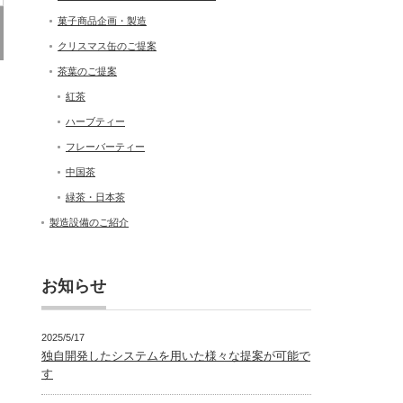
菓子商品企画・製造
クリスマス缶のご提案
茶葉のご提案
紅茶
ハーブティー
フレーバーティー
中国茶
緑茶・日本茶
製造設備のご紹介
お知らせ
2025/5/17
独自開発したシステムを用いた様々な提案が可能で
す