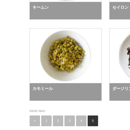
キームン
セイロン
カモミール
ダージリ
PAGE NAVI
«
1
2
3
4
5