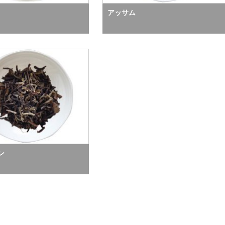
アッサム
ン